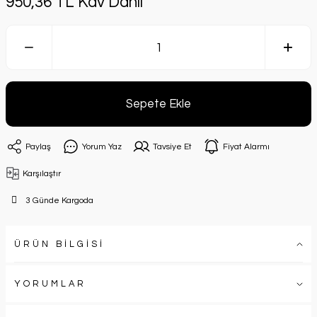
950,36 TL Kdv Dahil
Sepete Ekle
Paylaş
Yorum Yaz
Tavsiye Et
Fiyat Alarmı
Karşılaştır
3 Günde Kargoda
ÜRÜN BİLGİSİ
YORUMLAR