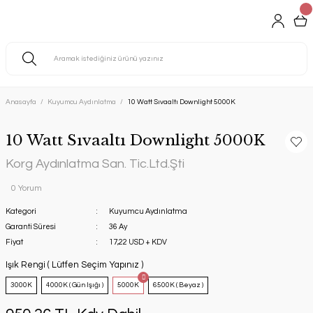
Anasayfa
Kuyumcu Aydınlatma
10 Watt Sıvaaltı Downlight 5000K
10 Watt Sıvaaltı Downlight 5000K
Korg Aydınlatma San. Tic.Ltd.Şti
0 Yorum
Kategori
Kuyumcu Aydınlatma
Garanti Süresi
36 Ay
Fiyat
17,22 USD + KDV
Işık Rengi ( Lütfen Seçim Yapınız )
3000K
4000K ( Gün Işığı )
5000K
6500K ( Beyaz )