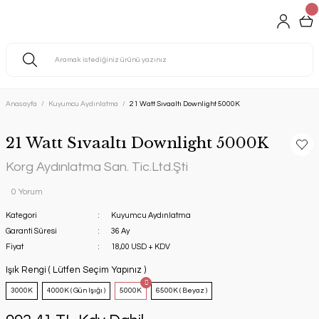
Anasayfa
Kuyumcu Aydınlatma
21 Watt Sıvaaltı Downlight 5000K
21 Watt Sıvaaltı Downlight 5000K
Korg Aydınlatma San. Tic.Ltd.Şti
0 Yorum
Kategori
Kuyumcu Aydınlatma
Garanti Süresi
36 Ay
Fiyat
18,00 USD + KDV
Işık Rengi ( Lütfen Seçim Yapınız )
3000K
4000K ( Gün Işığı )
5000K
6500K ( Beyaz )