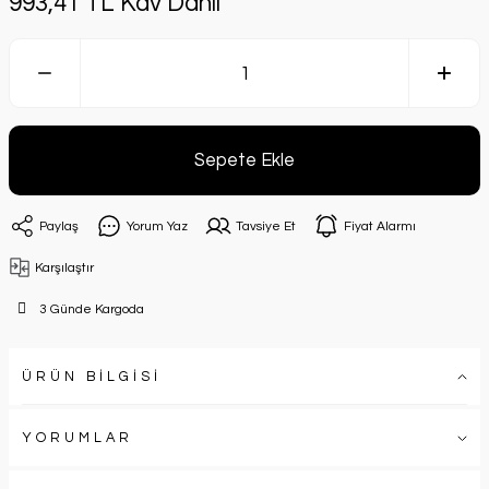
993,41 TL Kdv Dahil
Sepete Ekle
Paylaş
Yorum Yaz
Tavsiye Et
Fiyat Alarmı
Karşılaştır
3 Günde Kargoda
ÜRÜN BİLGİSİ
YORUMLAR