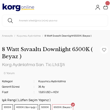
Anasayfa
Kuyumcu Aydınlatma
8 Watt Sıvaaltı Downlight 6500K ( Beyaz )
8 Watt Sıvaaltı Downlight 6500K (
Beyaz )
Korg Aydınlatma San. Tic.Ltd.Şti
0 Yorum
Kategori
Kuyumcu Aydınlatma
Garanti Süresi
36 Ay
Fiyat
13,65 USD + KDV
Işık Rengi ( Lütfen Seçim Yapınız )
3000K
4000K ( Gün Işığı )
5000K
6500K ( Beyaz )