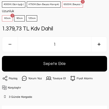
4000K ( Gün Işığı )
4750K (Sarı Beyaz Karışık)
6500K ( Beyaz )
Uzunluk
60cm
90cm
120cm
1.379,73 TL Kdv Dahil
Sepete Ekle
Paylaş
Yorum Yaz
Tavsiye Et
Fiyat Alarmı
Karşılaştır
3 Günde Kargoda