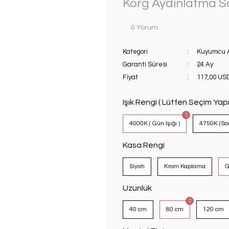
Korg Aydınlatma San
0 Yorum
Kategori
Kuyumcu 
Garanti Süresi
24 Ay
Fiyat
117,00 US
Işık Rengi ( Lütfen Seçim Yapı
4000K ( Gün Işığı )
4750K (Sar
Kasa Rengi
Siyah
Krom Kaplama
G
Uzunluk
40 cm
80 cm
120 cm