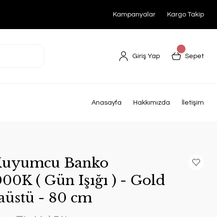
Kampanyalar
Kargo Takip
Giriş Yap
Sepet
a
Anasayfa
Hakkımızda
İletişim
 Kuyumcu Banko
0K ( Gün Işığı ) - Gold
aüstü - 80 cm