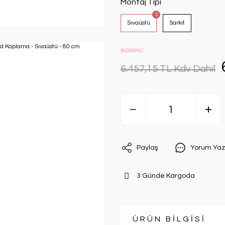
Montaj Tipi
Sıvaüstü
Sarkıt
İNDİRİMLİ
6.457,15 TL Kdv Dahil
Paylaş
Yorum Yaz
3 Günde Kargoda
ÜRÜN BİLGİSİ