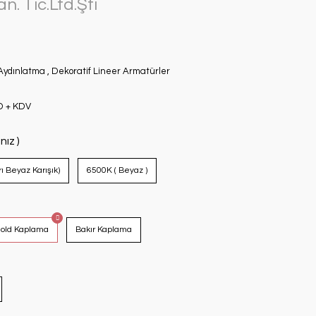
. Tic.Ltd.Şti
Aydınlatma
,
Dekoratif Lineer Armatürler
D + KDV
nız )
ı Beyaz Karışık)
6500K ( Beyaz )
old Kaplama
Bakır Kaplama