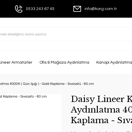
0533 243 67 45
info@korg.com.tr
Lineer Armatürler
Ofis & Mağaza Aydınlatma
Kanopi Aydınlatm
tma 4000K ( Gün Işığı ) - Gold Kaplama - Sıvaüstü - 80 cm
Daisy Lineer
Aydınlatma 400
Kaplama - Sıv