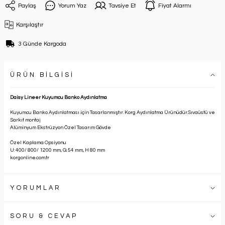
Paylaş
Yorum Yaz
Tavsiye Et
Fiyat Alarmı
Karşılaştır
3 Günde Kargoda
ÜRÜN BİLGİSİ
Daisy Lineer Kuyumcu Banko Aydınlatma
Kuyumcu Banko Aydınlatması için Tasarlanmıştır. Korg Aydınlatma Ürünüdür.Sıvaüstü ve
Sarkıt montaj
Alüminyum Ekstrüzyon Özel Tasarım Gövde
Özel Kaplama Opsiyonu
U: 400/ 800/ 1200 mm, G: 54 mm, H 80 mm
korgonline.com.tr
YORUMLAR
SORU & CEVAP