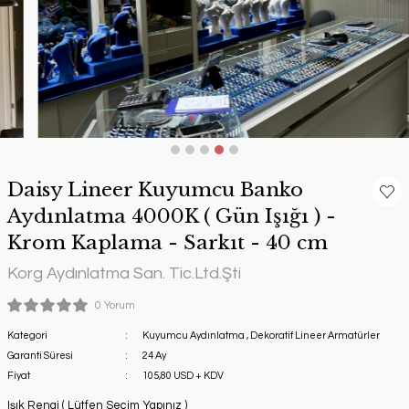
Daisy Lineer Kuyumcu Banko
Aydınlatma 4000K ( Gün Işığı ) -
Krom Kaplama - Sarkıt - 40 cm
Korg Aydınlatma San. Tic.Ltd.Şti
0 Yorum
Kategori
Kuyumcu Aydınlatma
,
Dekoratif Lineer Armatürler
Garanti Süresi
24 Ay
Fiyat
105,80 USD + KDV
Işık Rengi ( Lütfen Seçim Yapınız )