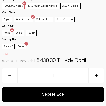
4000K ( Gün Işığı )
4750K (Sarı Beyaz Karışık)
6500K ( Beyaz )
Kasa Rengi
Siyah
Krom Kaplama
Gold Kaplama
Bakır Kaplama
Uzunluk
40 cm
80 cm
120 cm
Montaj Tipi
Sıvaüstü
Sarkıt
İNDİRİMLİ
5.430,30 TL Kdv Dahil
5.839,03 TL Kdv Dahil
Sepete Ekle