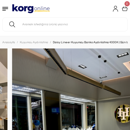
0
Geri Dön
Aydınlatma
rmatürü
Anasayfa
Kuyumcu Aydınlatma
Daisy Lineer Kuyumcu Banko Aydınlatma 4000K ( Gün Işığı