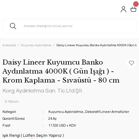
Anasayfa
Kuyumcu Aydınlatma
Daisy Lineer Kuyumcu Banko Aydınlatma 4000K ( Gün Işığı
Daisy Lineer Kuyumcu Banko
Aydınlatma 4000K ( Gün Işığı ) -
Krom Kaplama - Sıvaüstü - 80 cm
Korg Aydınlatma San. Tic.Ltd.Şti
0 Yorum
Kategori
Kuyumcu Aydınlatma
,
Dekoratif Lineer Armatürler
Garanti Süresi
24 Ay
Fiyat
117,00 USD + KDV
Işık Rengi ( Lütfen Seçim Yapınız )