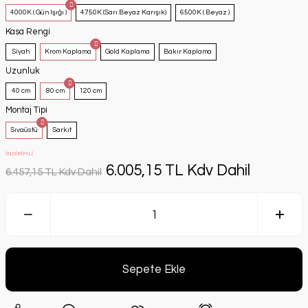
4000K ( Gün Işığı )
4750K (Sarı Beyaz Karışık)
6500K ( Beyaz )
Kasa Rengi
Siyah
Krom Kaplama
Gold Kaplama
Bakır Kaplama
Uzunluk
40 cm
80 cm
120 cm
Montaj Tipi
Sıvaüstü
Sarkıt
İNDİRİMLİ
6.005,15 TL Kdv Dahil
6.457,15 TL Kdv Dahil
Sepete Ekle