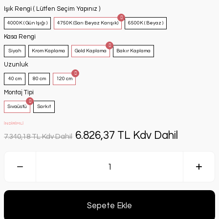
Işık Rengi ( Lütfen Seçim Yapınız )
4000K ( Gün Işığı )
4750K (Sarı Beyaz Karışık)
6500K ( Beyaz )
Kasa Rengi
Siyah
Krom Kaplama
Gold Kaplama
Bakır Kaplama
Uzunluk
40 cm
80 cm
120 cm
Montaj Tipi
Sıvaüstü
Sarkıt
İNDİRİMLİ
6.826,37 TL Kdv Dahil
7.340,18 TL Kdv Dahil
Sepete Ekle