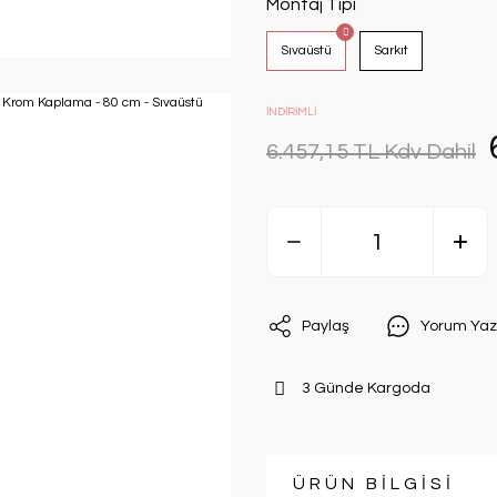
Montaj Tipi
Sıvaüstü
Sarkıt
İNDİRİMLİ
6.457,15 TL Kdv Dahil
Paylaş
Yorum Yaz
3 Günde Kargoda
ÜRÜN BİLGİSİ