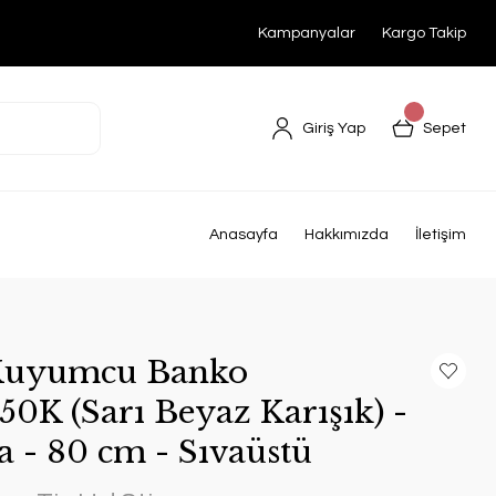
Kampanyalar
Kargo Takip
Giriş Yap
Sepet
a
Anasayfa
Hakkımızda
İletişim
 Kuyumcu Banko
0K (Sarı Beyaz Karışık) -
- 80 cm - Sıvaüstü