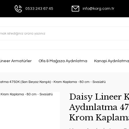
0533 243 67 45
info@korg.com.tr
Lineer Armatürler
Ofis & Mağaza Aydınlatma
Kanopi Aydınlatm
tma 4750K (Sarı Beyaz Karışık) - Krom Kaplama - 80 cm - Sıvaüstü
Daisy Lineer
Aydınlatma 475
Krom Kaplama 