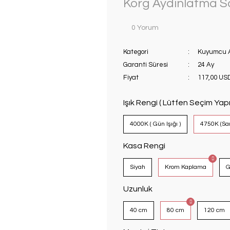
Korg Aydınlatma San
0 Yorum
Kategori
Kuyumcu 
Garanti Süresi
24 Ay
Fiyat
117,00 US
Işık Rengi ( Lütfen Seçim Yapı
4000K ( Gün Işığı )
4750K (Sar
Kasa Rengi
Siyah
Krom Kaplama
G
Uzunluk
40 cm
80 cm
120 cm