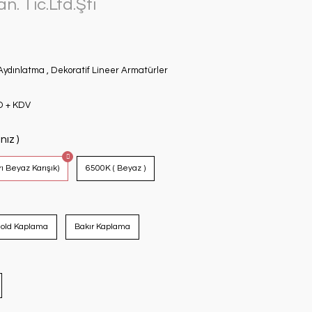
. Tic.Ltd.Şti
Aydınlatma
,
Dekoratif Lineer Armatürler
D + KDV
nız )
ı Beyaz Karışık)
6500K ( Beyaz )
old Kaplama
Bakır Kaplama