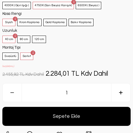
4000K ( Gün Işığı )
4750K (Sarı Beyaz Karışık)
6500K ( Beyaz )
Kasa Rengi
Siyah
Krom Kaplama
Gold Kaplama
Bakır Kaplama
Uzunluk
40 cm
80 cm
120 cm
Montaj Tipi
Sıvaüstü
Sarkıt
İNDİRİMLİ
2.284,01 TL Kdv Dahil
2.455,92 TL Kdv Dahil
Sepete Ekle