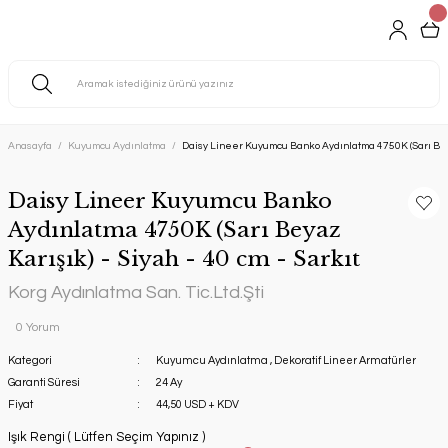
Anasayfa
Kuyumcu Aydınlatma
Daisy Lineer Kuyumcu Banko Aydınlatma 4750K (Sarı Beyaz
Daisy Lineer Kuyumcu Banko
Aydınlatma 4750K (Sarı Beyaz
Karışık) - Siyah - 40 cm - Sarkıt
Korg Aydınlatma San. Tic.Ltd.Şti
0 Yorum
Kategori
Kuyumcu Aydınlatma
,
Dekoratif Lineer Armatürler
Garanti Süresi
24 Ay
Fiyat
44,50 USD + KDV
Işık Rengi ( Lütfen Seçim Yapınız )