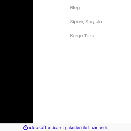
Blog
Sipariş Sorgula
Kargo Takibi
ile
ideasoft
e-