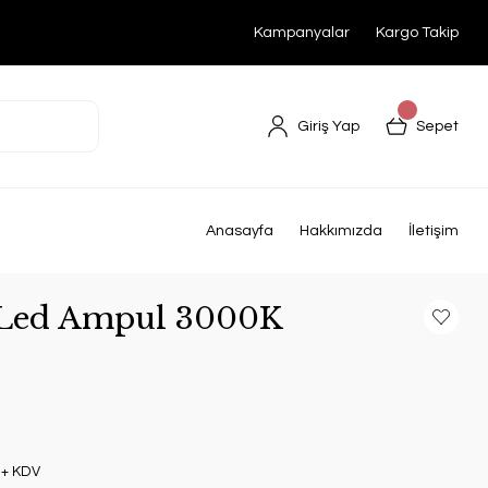
Kampanyalar
Kargo Takip
Giriş Yap
Sepet
a
Anasayfa
Hakkımızda
İletişim
Led Ampul 3000K
 + KDV