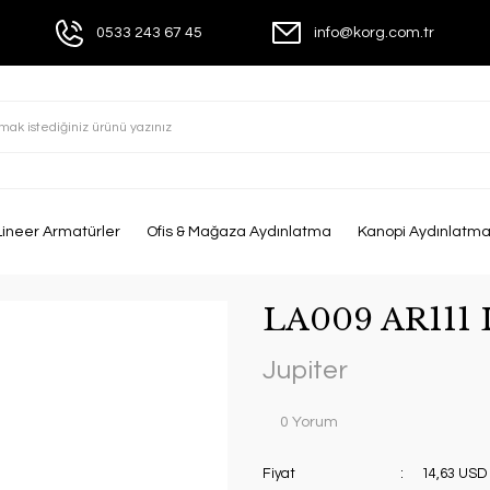
0533 243 67 45
info@korg.com.tr
Lineer Armatürler
Ofis & Mağaza Aydınlatma
Kanopi Aydınlatm
LA009 AR111 
Jupiter
0 Yorum
Fiyat
14,63 USD