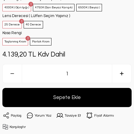
4000K ( Gün Işığı )
4750K (Sarı Beyaz Karışık)
6500K ( Beyaz )
Lens Derecesi ( Lütfen Seçim Yapınız )
25 Derece
40 Derece
Kasa Rengi
Taşlanmış Krom
Parlak Krom
4.139,20 TL Kdv Dahil
Sepete Ekle
Paylaş
Yorum Yaz
Tavsiye Et
Fiyat Alarmı
Karşılaştır