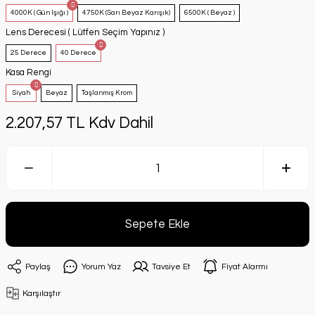
4000K ( Gün Işığı )
4750K (Sarı Beyaz Karışık)
6500K ( Beyaz )
Lens Derecesi ( Lütfen Seçim Yapınız )
25 Derece
40 Derece
Kasa Rengi
Siyah
Beyaz
Taşlanmış Krom
2.207,57 TL Kdv Dahil
Sepete Ekle
Paylaş
Yorum Yaz
Tavsiye Et
Fiyat Alarmı
Karşılaştır