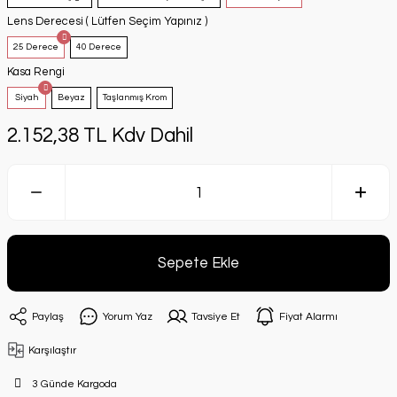
Lens Derecesi ( Lütfen Seçim Yapınız )
25 Derece
40 Derece
Kasa Rengi
Siyah
Beyaz
Taşlanmış Krom
2.152,38 TL Kdv Dahil
Sepete Ekle
Paylaş
Yorum Yaz
Tavsiye Et
Fiyat Alarmı
Karşılaştır
3 Günde Kargoda