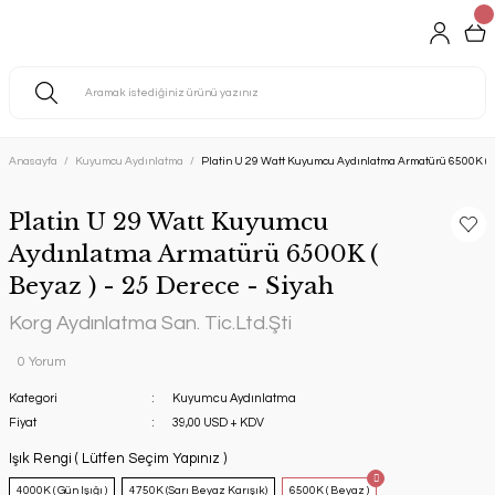
Anasayfa
Kuyumcu Aydınlatma
Platin U 29 Watt Kuyumcu Aydınlatma Armatürü 6500K ( B
Platin U 29 Watt Kuyumcu
Aydınlatma Armatürü 6500K (
Beyaz ) - 25 Derece - Siyah
Korg Aydınlatma San. Tic.Ltd.Şti
0 Yorum
Kategori
Kuyumcu Aydınlatma
Fiyat
39,00 USD + KDV
Işık Rengi ( Lütfen Seçim Yapınız )
4000K ( Gün Işığı )
4750K (Sarı Beyaz Karışık)
6500K ( Beyaz )