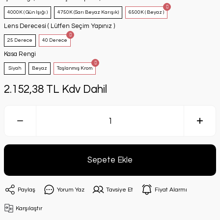
4000K ( Gün Işığı )
4750K (Sarı Beyaz Karışık)
6500K ( Beyaz )
Lens Derecesi ( Lütfen Seçim Yapınız )
25 Derece
40 Derece
Kasa Rengi
Siyah
Beyaz
Taşlanmış Krom
2.152,38 TL Kdv Dahil
Sepete Ekle
Paylaş
Yorum Yaz
Tavsiye Et
Fiyat Alarmı
Karşılaştır