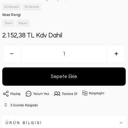
25 Derece
40 Derece
Kasa Rengi
Siyah
Beyaz
2.152,38 TL Kdv Dahil
Sepete Ekle
Karşılaştır
Paylaş
Yorum Yaz
Tavsiye Et
3 Günde Kargoda
ÜRÜN BİLGİSİ