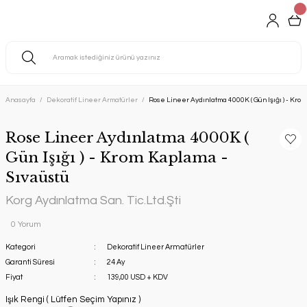
Anasayfa
Dekoratif Lineer Armatürler
Rose Lineer Aydınlatma 4000K ( Gün Işığı ) - Kro
Rose Lineer Aydınlatma 4000K (
Gün Işığı ) - Krom Kaplama -
Sıvaüstü
Korg Aydınlatma San. Tic.Ltd.Şti
0 Yorum
Kategori
Dekoratif Lineer Armatürler
Garanti Süresi
24 Ay
Fiyat
139,00 USD + KDV
Işık Rengi ( Lütfen Seçim Yapınız )