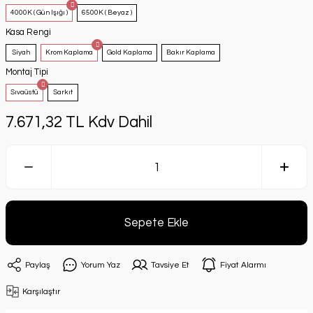
4000K ( Gün Işığı )
6500K ( Beyaz )
Kasa Rengi
Siyah
Krom Kaplama
Gold Kaplama
Bakır Kaplama
Montaj Tipi
Sıvaüstü
Sarkıt
7.671,32 TL Kdv Dahil
Sepete Ekle
Paylaş
Yorum Yaz
Tavsiye Et
Fiyat Alarmı
Karşılaştır