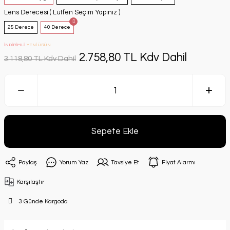
Lens Derecesi ( Lütfen Seçim Yapınız )
25 Derece
40 Derece
İNDİRİMLİ
YENİ ÜRÜN
2.758,80 TL Kdv Dahil
3.118,80 TL Kdv Dahil
Sepete Ekle
Paylaş
Yorum Yaz
Tavsiye Et
Fiyat Alarmı
Karşılaştır
3 Günde Kargoda