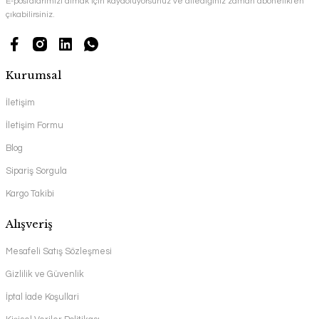
E-postalarımızı almak için kaydoluyorsunuz ve dilediğiniz zaman abonelikten
çıkabilirsiniz.
Kurumsal
İletişim
İletişim Formu
Blog
Sipariş Sorgula
Kargo Takibi
Alışveriş
Mesafeli Satış Sözleşmesi
Gizlilik ve Güvenlik
İptal İade Koşullari