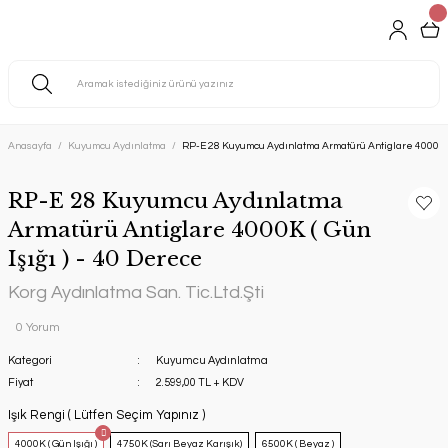
Anasayfa
Kuyumcu Aydınlatma
RP-E 28 Kuyumcu Aydınlatma Armatürü Antiglare 4000K ( 
RP-E 28 Kuyumcu Aydınlatma
Armatürü Antiglare 4000K ( Gün
Işığı ) - 40 Derece
Korg Aydınlatma San. Tic.Ltd.Şti
0 Yorum
Kategori
Kuyumcu Aydınlatma
Fiyat
2.599,00 TL + KDV
Işık Rengi ( Lütfen Seçim Yapınız )
4000K ( Gün Işığı )
4750K (Sarı Beyaz Karışık)
6500K ( Beyaz )