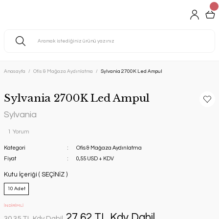
Anasayfa
Ofis & Mağaza Aydınlatma
Sylvania 2700K Led Ampul
Sylvania 2700K Led Ampul
Sylvania
1 Yorum
Kategori
Ofis & Mağaza Aydınlatma
Fiyat
0,55 USD + KDV
Kutu İçeriği ( SEÇİNİZ )
10 Adet
İNDİRİMLİ
27,62 TL Kdv Dahil
30,35 TL Kdv Dahil