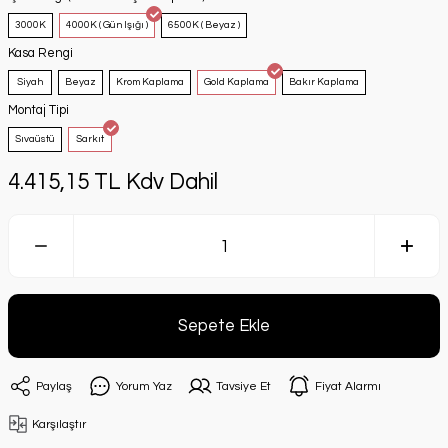
3000K
4000K ( Gün Işığı )
6500K ( Beyaz )
Kasa Rengi
Siyah
Beyaz
Krom Kaplama
Gold Kaplama
Bakır Kaplama
Montaj Tipi
Sıvaüstü
Sarkıt
4.415,15 TL Kdv Dahil
Sepete Ekle
Paylaş
Yorum Yaz
Tavsiye Et
Fiyat Alarmı
Karşılaştır