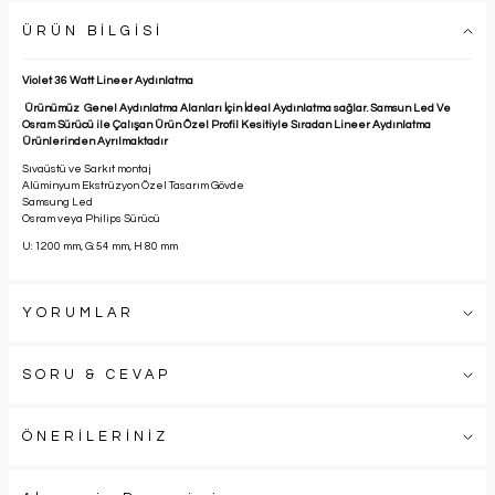
ÜRÜN BİLGİSİ
Violet 36 Watt Lineer Aydınlatma
Ürünümüz Genel Aydınlatma Alanları İçin İdeal Aydınlatma sağlar. Samsun Led Ve
Osram Sürücü ile Çalışan Ürün Özel Profil Kesitiyle Sıradan Lineer Aydınlatma
Ürünlerinden Ayrılmaktadır
Sıvaüstü ve Sarkıt montaj
Alüminyum Ekstrüzyon Özel Tasarım Gövde
Samsung Led
Osram veya Philips Sürücü
U: 1200 mm, G: 54 mm, H 80 mm
YORUMLAR
SORU & CEVAP
ÖNERİLERİNİZ