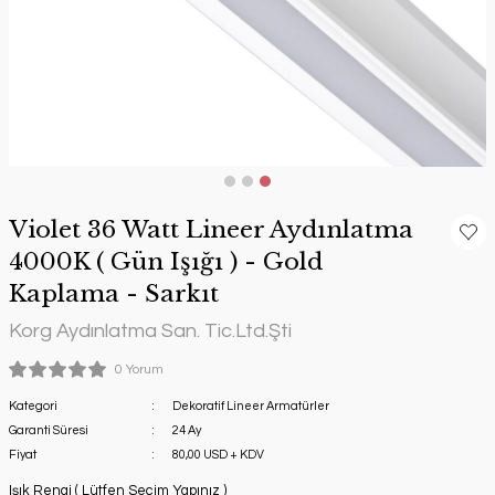
Violet 36 Watt Lineer Aydınlatma
4000K ( Gün Işığı ) - Gold
Kaplama - Sarkıt
Korg Aydınlatma San. Tic.Ltd.Şti
0 Yorum
Kategori
Dekoratif Lineer Armatürler
Garanti Süresi
24 Ay
Fiyat
80,00 USD + KDV
Işık Rengi ( Lütfen Seçim Yapınız )